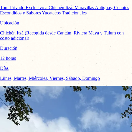
Tour Privado Exclusivo a Chichén Itzá: Maravillas Antiguas, Cenotes
Escondidos y Sabores Yucatecos Tradicionales
Ubicación
Chichén Itzá (Recogida desde Cancún, Riviera Maya y Tulum con
costo adicional)
Duración
12 horas
Días
Lunes, Martes, Miércoles, Viernes, Sábado, Domingo