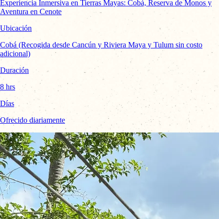
Experiencia Inmersiva en Tierras Mayas: Cobá, Reserva de Monos y
Aventura en Cenote
Ubicación
Cobá (Recogida desde Cancún y Riviera Maya y Tulum sin costo
adicional)
Duración
8 hrs
Días
Ofrecido diariamente