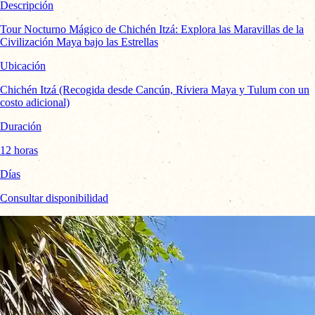
Descripción
Tour Nocturno Mágico de Chichén Itzá: Explora las Maravillas de la
Civilización Maya bajo las Estrellas
Ubicación
Chichén Itzá (Recogida desde Cancún, Riviera Maya y Tulum con un
costo adicional)
Duración
12 horas
Días
Consultar disponibilidad