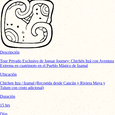
Descripción
Tour Privado Exclusivo de Jaguar Journey: Chichén Itzá con Aventura
Extrema en cuatrimoto en el Pueblo Mágico de Izamal
Ubicación
Chichen Itza / Izamal (Recogida desde Cancún y Riviera Maya y
Tulum con costo adicional)
Duración
15 hrs
Días